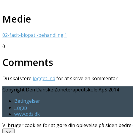
Medie
02-facit-biopati-behandling.1
0
Comments
Du skal være
logget ind
for at skrive en kommentar.
Copyright Den Danske Zoneterapeutskole ApS 2014
Betingelser
Login
www.ddz.dk
Vi bruger cookies for at gøre din oplevelse på siden bedre.