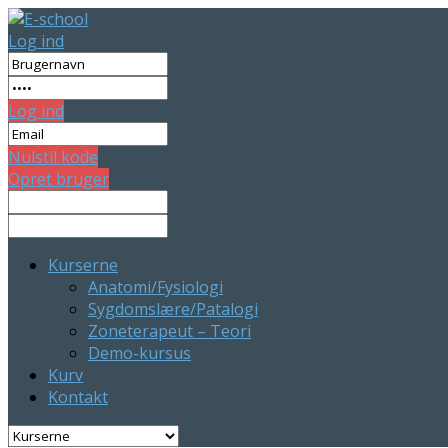
Log ind
Log ind
Nulstil kode
Opret bruger
Kurserne
Anatomi/Fysiologi
Sygdomslære/Patalogi
Zoneterapeut – Teori
Demo-kursus
Kurv
Kontakt