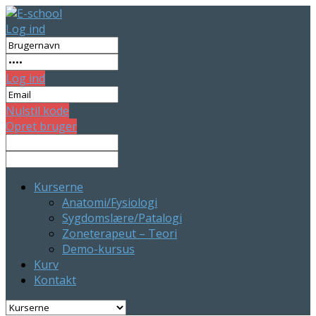
Log ind
Log ind
Nulstil kode
Opret bruger
Kurserne
Anatomi/Fysiologi
Sygdomslære/Patalogi
Zoneterapeut – Teori
Demo-kursus
Kurv
Kontakt