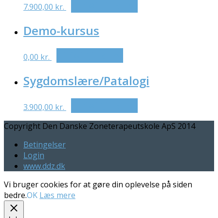
Tilføj til kurv
7.900,00
kr.
Demo-kursus
Tilføj til kurv
0,00
kr.
Sygdomslære/Patalogi
Tilføj til kurv
3.900,00
kr.
Copyright Den Danske Zoneterapeutskole ApS 2014
Betingelser
Login
www.ddz.dk
Vi bruger cookies for at gøre din oplevelse på siden
bedre.
OK
Læs mere