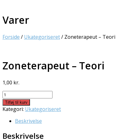
Varer
Forside
/
Ukategoriseret
/ Zoneterapeut – Teori
Zoneterapeut – Teori
1,00
kr.
Zoneterapeut
-
Tilføj til kurv
Teori
Kategori:
Ukategoriseret
antal
Beskrivelse
Beskrivelse