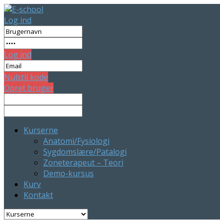
Log ind
Log ind
Nulstil kode
Opret bruger
Kurserne
Anatomi/Fysiologi
Sygdomslære/Patalogi
Zoneterapeut – Teori
Demo-kursus
Kurv
Kontakt