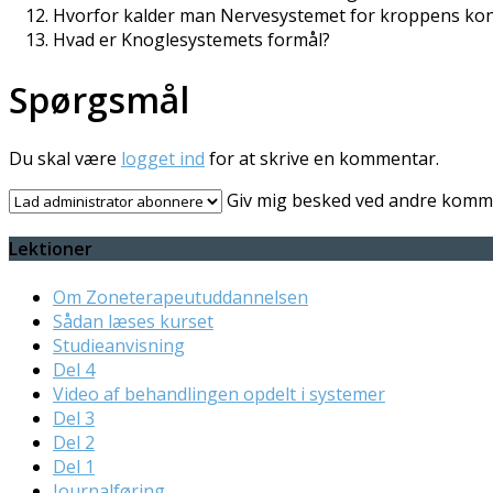
Hvorfor kalder man Nervesystemet for kroppens ko
Hvad er Knoglesystemets formål?
Spørgsmål
Du skal være
logget ind
for at skrive en kommentar.
Giv mig besked ved andre komme
Lektioner
Om Zoneterapeutuddannelsen
Sådan læses kurset
Studieanvisning
Del 4
Video af behandlingen opdelt i systemer
Del 3
Del 2
Del 1
Journalføring