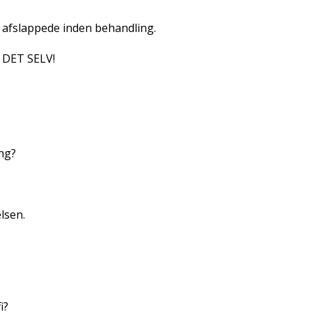
r afslappede inden behandling.
 DET SELV!
ng?
lsen.
i?