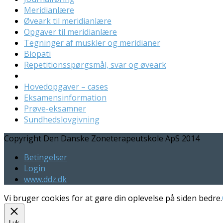
Meridianlære
Øveark til meridianlære
Opgaver til meridianlære
Tegninger af muskler og meridianer
Biopati
Repetitionsspørgsmål, svar og øveark
Hovedopgaver – cases
Eksamensinformation
Prøve-eksamner
Sundhedslovgivning
Copyright Den Danske Zoneterapeutskole ApS 2014
Betingelser
Login
www.ddz.dk
Vi bruger cookies for at gøre din oplevelse på siden bedre.
Luk